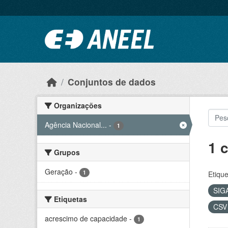
Ir para o conteúdo principal
Conjuntos de dados
Organizações
Agência Nacional...
-
1
1 
Grupos
Geração
-
1
Etique
SIG
Etiquetas
CS
acrescimo de capacidade
-
1