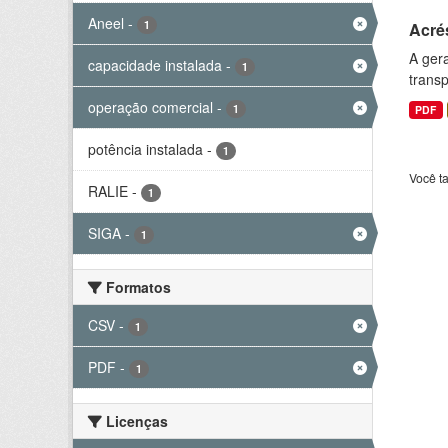
Aneel
-
1
Acré
A gera
capacidade instalada
-
1
transp
operação comercial
-
1
PDF
potência instalada
-
1
Você t
RALIE
-
1
SIGA
-
1
Formatos
CSV
-
1
PDF
-
1
Licenças