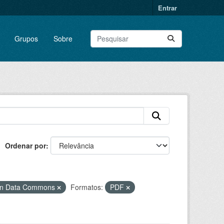
Entrar
Grupos
Sobre
Ordenar por
pen Data Commons
Formatos:
PDF