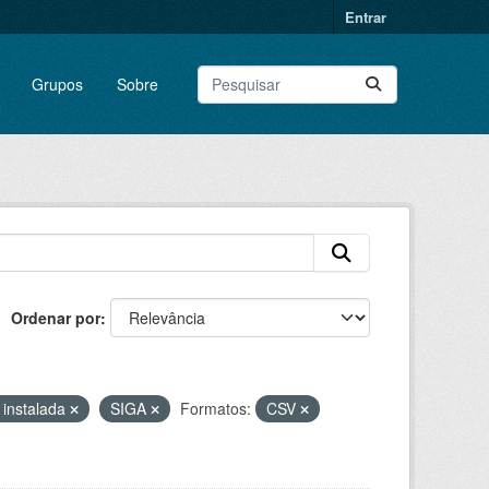
Entrar
Grupos
Sobre
Ordenar por
 instalada
SIGA
Formatos:
CSV