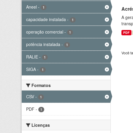
Aneel
-
1
Acré
A gera
capacidade instalada
-
1
transp
operação comercial
-
1
PDF
potência instalada
-
1
Você t
RALIE
-
1
SIGA
-
1
Formatos
CSV
-
1
PDF
-
1
Licenças