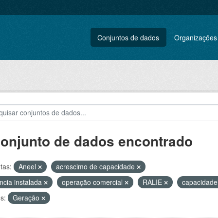
Conjuntos de dados
Organizações
conjunto de dados encontrado
tas:
Aneel
acrescimo de capacidade
ncia instalada
operação comercial
RALIE
capacidade
s:
Geração