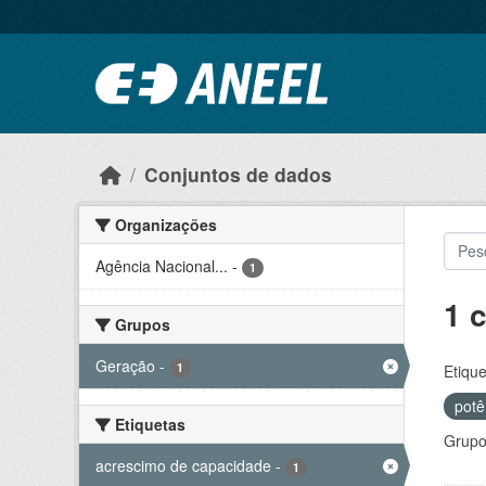
Ir para o conteúdo principal
Conjuntos de dados
Organizações
Agência Nacional...
-
1
1 
Grupos
Geração
-
1
Etique
potê
Etiquetas
Grupo
acrescimo de capacidade
-
1