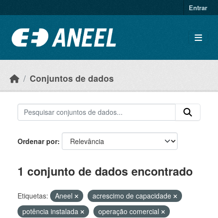
Ir para o conteúdo principal
Entrar
Conjuntos de dados
Ordenar por
1 conjunto de dados encontrado
Etiquetas:
Aneel
acrescimo de capacidade
potência instalada
operação comercial