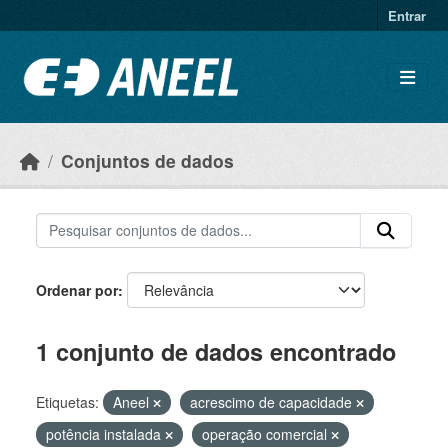
Ir para o conteúdo principal
Entrar
Conjuntos de dados
Ordenar por
1 conjunto de dados encontrado
Etiquetas:
Aneel
acrescimo de capacidade
potência instalada
operação comercial