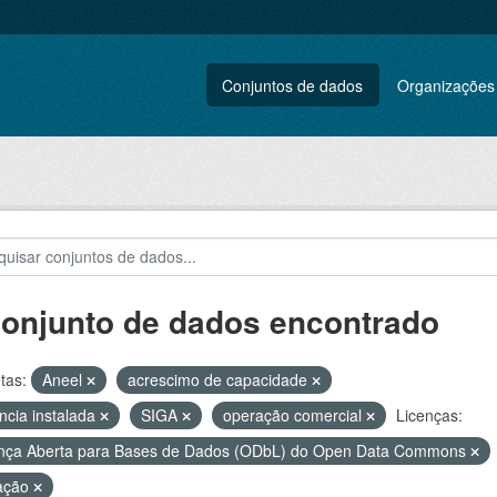
Conjuntos de dados
Organizações
conjunto de dados encontrado
tas:
Aneel
acrescimo de capacidade
ncia instalada
SIGA
operação comercial
Licenças:
nça Aberta para Bases de Dados (ODbL) do Open Data Commons
ação