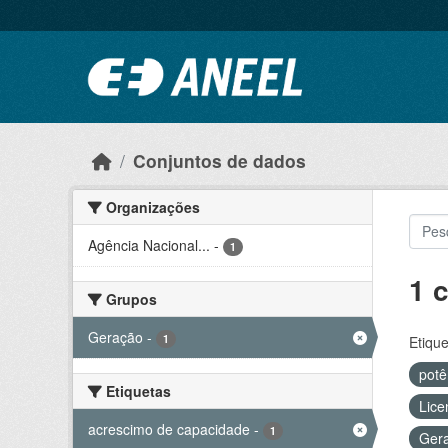
Ir para o conteúdo principal
Conjuntos de dados
Organizações
Agência Nacional...
-
1
1 
Grupos
Geração
-
1
Etique
potê
Etiquetas
Lice
acrescimo de capacidade
-
1
Ger