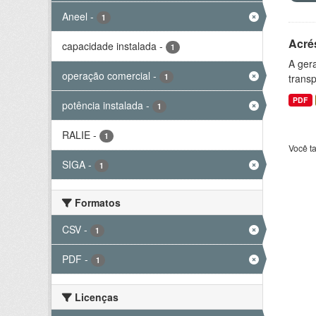
Aneel
-
1
Acré
capacidade instalada
-
1
A gera
operação comercial
-
1
transp
PDF
potência instalada
-
1
RALIE
-
1
Você t
SIGA
-
1
Formatos
CSV
-
1
PDF
-
1
Licenças