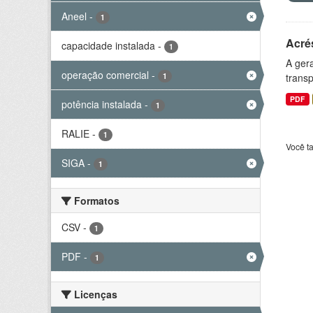
Aneel
-
1
Acré
capacidade instalada
-
1
A gera
operação comercial
-
1
transp
PDF
potência instalada
-
1
RALIE
-
1
Você t
SIGA
-
1
Formatos
CSV
-
1
PDF
-
1
Licenças