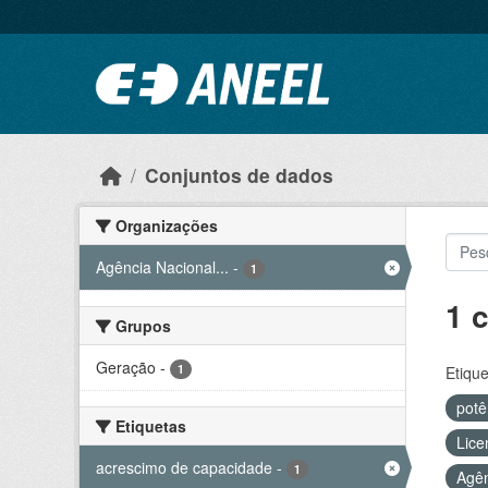
Ir para o conteúdo principal
Conjuntos de dados
Organizações
Agência Nacional...
-
1
1 
Grupos
Geração
-
1
Etique
potê
Etiquetas
Lice
acrescimo de capacidade
-
1
Agên