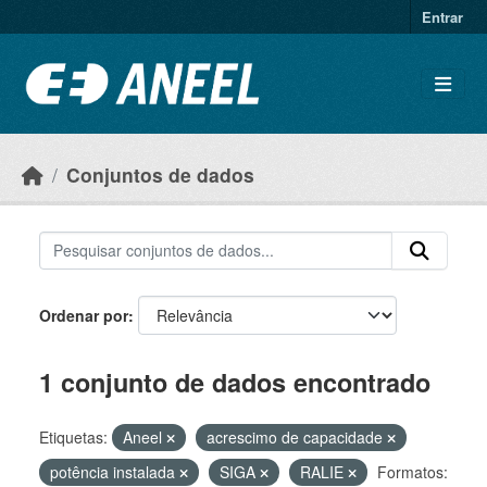
Ir para o conteúdo principal
Entrar
Conjuntos de dados
Ordenar por
1 conjunto de dados encontrado
Etiquetas:
Aneel
acrescimo de capacidade
potência instalada
SIGA
RALIE
Formatos: