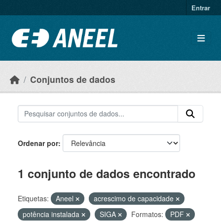
Ir para o conteúdo principal
Entrar
Conjuntos de dados
Ordenar por
1 conjunto de dados encontrado
Etiquetas:
Aneel
acrescimo de capacidade
potência instalada
SIGA
Formatos:
PDF