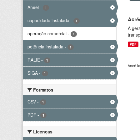
Aneel
-
1
Acré
capacidade instalada
-
1
A gera
operação comercial
-
1
transp
PDF
potência instalada
-
1
RALIE
-
1
Você t
SIGA
-
1
Formatos
CSV
-
1
PDF
-
1
Licenças