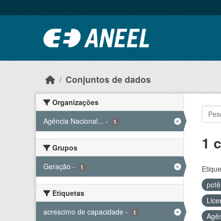
Ir para o conteúdo principal
Conjuntos de dados
Organizações
Agência Nacional...
-
1
1 
Grupos
Geração
-
1
Etique
potê
Etiquetas
Lice
acrescimo de capacidade
-
1
Agên