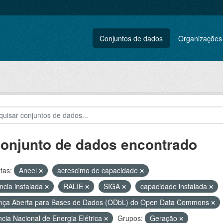
Conjuntos de dados
Organizações
conjunto de dados encontrado
tas:
Aneel
acrescimo de capacidade
ncia instalada
RALIE
SIGA
capacidade instalada
nça Aberta para Bases de Dados (ODbL) do Open Data Commons
cia Nacional de Energia Elétrica
Grupos:
Geração