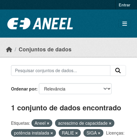
Ir para o conteúdo principal
Entrar
Conjuntos de dados
Ordenar por
1 conjunto de dados encontrado
Etiquetas:
Aneel
acrescimo de capacidade
potência instalada
RALIE
SIGA
Licenças: