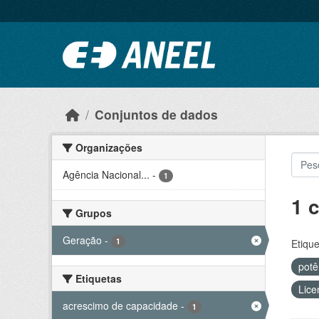
Ir para o conteúdo principal
Conjuntos de dados
Organizações
Agência Nacional...
-
1
1 
Grupos
Geração
-
1
Etique
potê
Etiquetas
Lice
acrescimo de capacidade
-
1