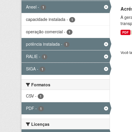
Aneel
-
1
Acré
A gera
capacidade instalada
-
1
transp
operação comercial
-
1
PDF
potência instalada
-
1
Você t
RALIE
-
1
SIGA
-
1
Formatos
CSV
-
1
PDF
-
1
Licenças