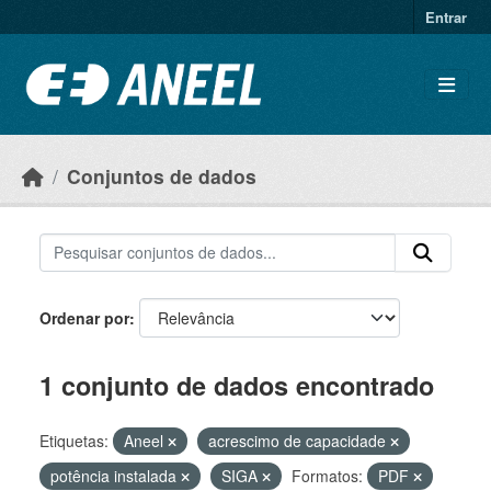
Ir para o conteúdo principal
Entrar
Conjuntos de dados
Ordenar por
1 conjunto de dados encontrado
Etiquetas:
Aneel
acrescimo de capacidade
potência instalada
SIGA
Formatos:
PDF