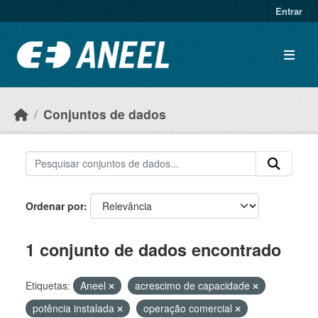
Ir para o conteúdo principal
Entrar
Conjuntos de dados
Ordenar por
1 conjunto de dados encontrado
Etiquetas:
Aneel
acrescimo de capacidade
potência instalada
operação comercial