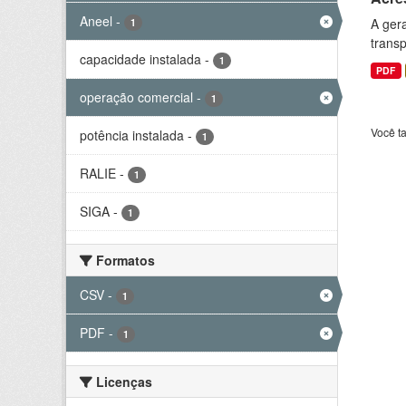
Aneel
-
A gera
1
transp
capacidade instalada
-
1
PDF
operação comercial
-
1
Você t
potência instalada
-
1
RALIE
-
1
SIGA
-
1
Formatos
CSV
-
1
PDF
-
1
Licenças