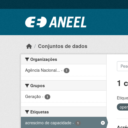
Ir para o conteúdo principal
Conjuntos de dados
Organizações
Agência Nacional...
-
1
1 
Grupos
Geração
-
1
Etique
oper
Etiquetas
acrescimo de capacidade
-
1
Acré