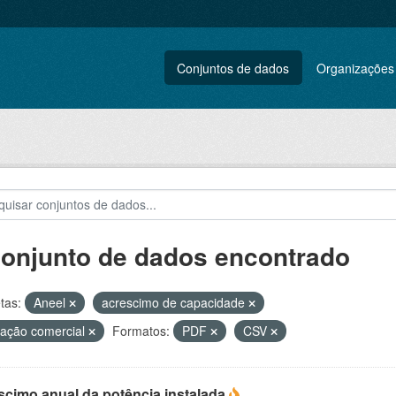
Conjuntos de dados
Organizações
conjunto de dados encontrado
tas:
Aneel
acrescimo de capacidade
ação comercial
Formatos:
PDF
CSV
scimo anual da potência instalada