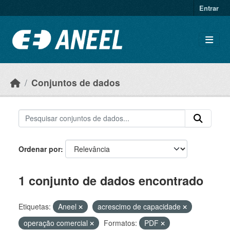
Ir para o conteúdo principal
Entrar
Conjuntos de dados
Ordenar por
1 conjunto de dados encontrado
Etiquetas:
Aneel
acrescimo de capacidade
operação comercial
Formatos:
PDF