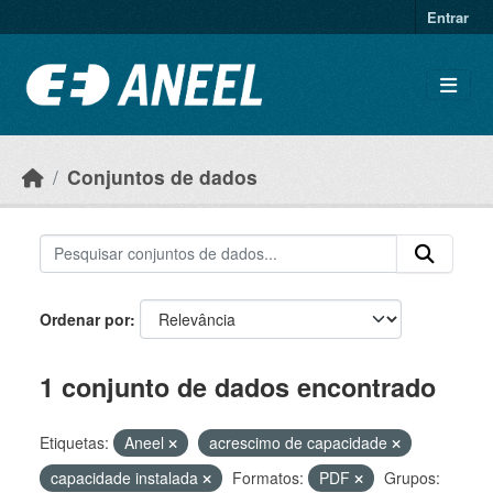
Ir para o conteúdo principal
Entrar
Conjuntos de dados
Ordenar por
1 conjunto de dados encontrado
Etiquetas:
Aneel
acrescimo de capacidade
capacidade instalada
Formatos:
PDF
Grupos: