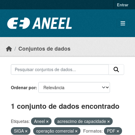
Ir para o conteúdo principal
Entrar
Conjuntos de dados
Ordenar por
1 conjunto de dados encontrado
Etiquetas:
Aneel
acrescimo de capacidade
SIGA
operação comercial
Formatos:
PDF