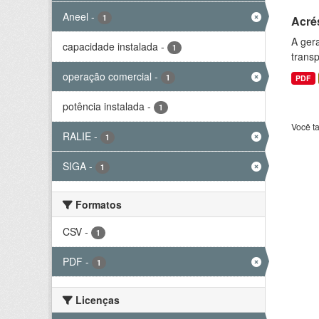
Aneel
-
1
Acré
A gera
capacidade instalada
-
1
transp
operação comercial
-
1
PDF
potência instalada
-
1
Você t
RALIE
-
1
SIGA
-
1
Formatos
CSV
-
1
PDF
-
1
Licenças