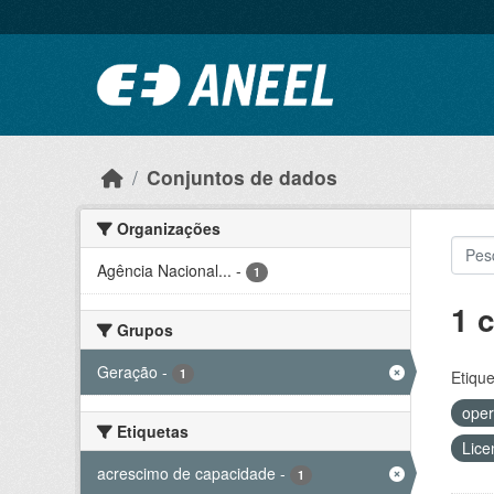
Ir para o conteúdo principal
Conjuntos de dados
Organizações
Agência Nacional...
-
1
1 
Grupos
Geração
-
1
Etique
oper
Etiquetas
Lice
acrescimo de capacidade
-
1