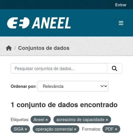
Ir para o conteúdo principal
Entrar
Conjuntos de dados
Ordenar por
1 conjunto de dados encontrado
Etiquetas:
Aneel
acrescimo de capacidade
SIGA
operação comercial
Formatos:
PDF