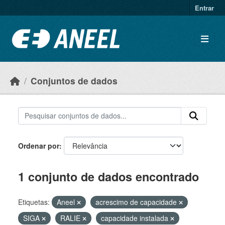
Ir para o conteúdo principal
Entrar
Conjuntos de dados
Ordenar por
1 conjunto de dados encontrado
Etiquetas:
Aneel
acrescimo de capacidade
SIGA
RALIE
capacidade instalada