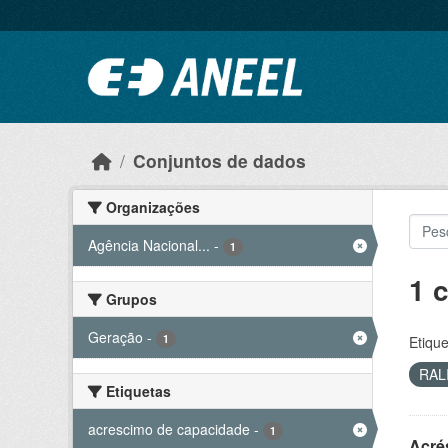
Ir para o conteúdo principal
Conjuntos de dados
Organizações
Agência Nacional...
-
1
1 
Grupos
Geração
-
1
Etique
RAL
Etiquetas
acrescimo de capacidade
-
1
Acré