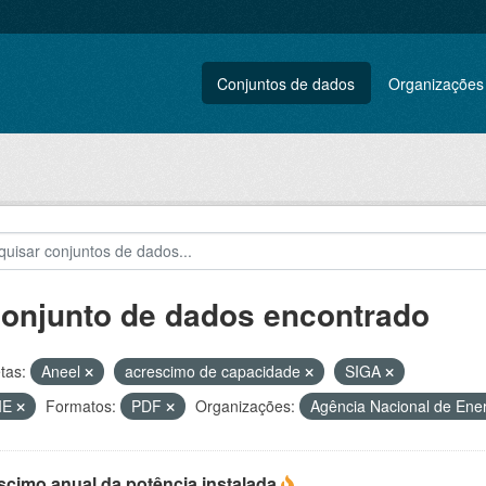
Conjuntos de dados
Organizações
conjunto de dados encontrado
tas:
Aneel
acrescimo de capacidade
SIGA
IE
Formatos:
PDF
Organizações:
Agência Nacional de Ener
scimo anual da potência instalada