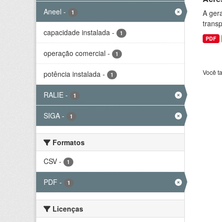
Aneel
-
A gera
1
transp
capacidade instalada
-
1
PDF
operação comercial
-
1
Você t
potência instalada
-
1
RALIE
-
1
SIGA
-
1
Formatos
CSV
-
1
PDF
-
1
Licenças