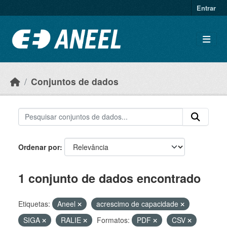
Ir para o conteúdo principal
Entrar
Conjuntos de dados
Ordenar por
1 conjunto de dados encontrado
Etiquetas:
Aneel
acrescimo de capacidade
SIGA
RALIE
Formatos:
PDF
CSV