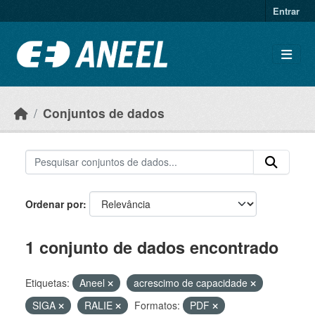
Ir para o conteúdo principal
Entrar
Conjuntos de dados
Ordenar por
1 conjunto de dados encontrado
Etiquetas:
Aneel
acrescimo de capacidade
SIGA
RALIE
Formatos:
PDF