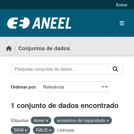
Ir para o conteúdo principal
Entrar
Conjuntos de dados
Ordenar por
1 conjunto de dados encontrado
Etiquetas:
Aneel
acrescimo de capacidade
SIGA
RALIE
Licenças: