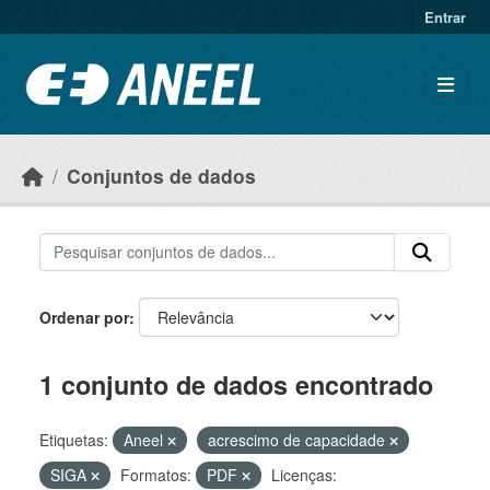
Ir para o conteúdo principal
Entrar
Conjuntos de dados
Ordenar por
1 conjunto de dados encontrado
Etiquetas:
Aneel
acrescimo de capacidade
SIGA
Formatos:
PDF
Licenças: