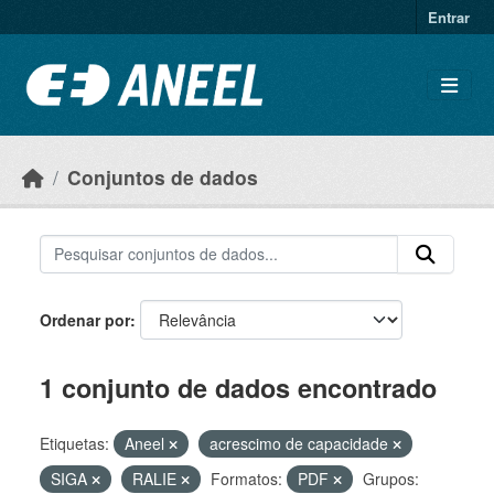
Ir para o conteúdo principal
Entrar
Conjuntos de dados
Ordenar por
1 conjunto de dados encontrado
Etiquetas:
Aneel
acrescimo de capacidade
SIGA
RALIE
Formatos:
PDF
Grupos: