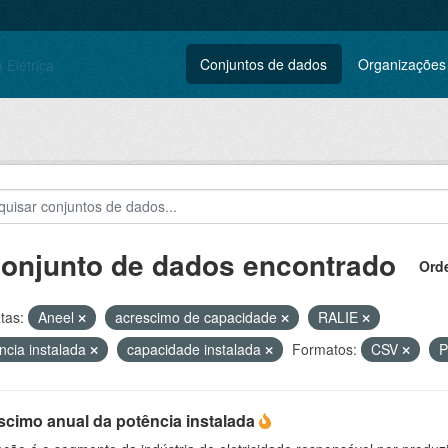
Conjuntos de dados
Organizações
conjunto de dados encontrado
Ord
tas:
Aneel
acrescimo de capacidade
RALIE
ncia instalada
capacidade instalada
Formatos:
CSV
scimo anual da potência instalada