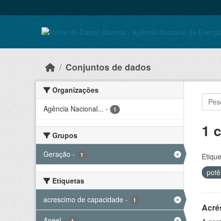
Ir para o conteúdo principal
Conjuntos de dados
Organizações
Agência Nacional...
-
1
1 
Grupos
Geração
-
1
Etique
potê
Etiquetas
acrescimo de capacidade
-
1
Acré
Aneel
-
1