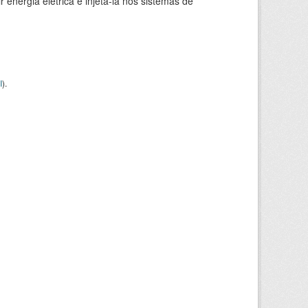
 energia elétrica e injetá-la nos sistemas de
I
).