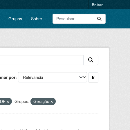
Entrar
Grupos
Sobre
Ir
enar por
PDF
Grupos:
Geração