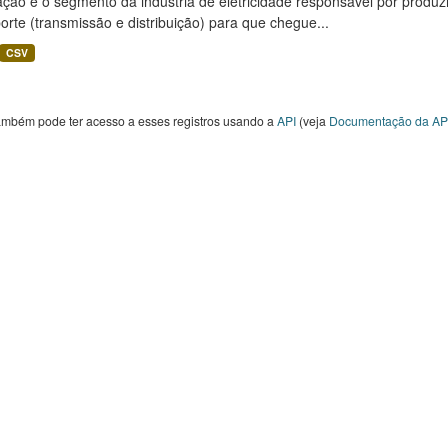
ção é o segmento da indústria de eletricidade responsável por produzir
orte (transmissão e distribuição) para que chegue...
CSV
ambém pode ter acesso a esses registros usando a
API
(veja
Documentação da AP