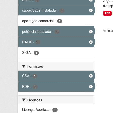
A gera
transp
capacidade instalada
-
1
PDF
operação comercial
-
1
Você t
potência instalada
-
1
RALIE
-
1
SIGA
-
1
Formatos
CSV
-
1
PDF
-
1
Licenças
Licença Aberta...
-
1