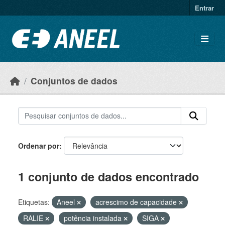
Ir para o conteúdo principal
Entrar
Conjuntos de dados
Ordenar por
1 conjunto de dados encontrado
Etiquetas:
Aneel
acrescimo de capacidade
RALIE
potência instalada
SIGA