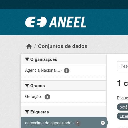
Ir para o conteúdo principal
Conjuntos de dados
Organizações
Agência Nacional...
-
1
1 
Grupos
Geração
-
1
Etique
potê
Etiquetas
Lice
acrescimo de capacidade
-
1