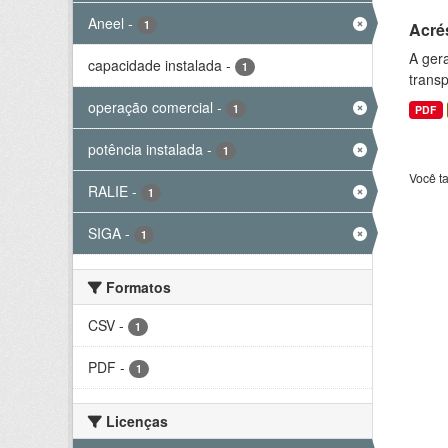
Aneel
-
1
Acré
A gera
capacidade instalada
-
1
transp
operação comercial
-
1
PDF
potência instalada
-
1
Você t
RALIE
-
1
SIGA
-
1
Formatos
CSV
-
1
PDF
-
1
Licenças