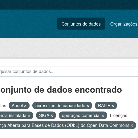
Conjuntos de dados
Organizações
conjunto de dados encontrado
tas:
Aneel
acrescimo de capacidade
RALIE
ncia instalada
SIGA
operação comercial
Licenças:
nça Aberta para Bases de Dados (ODbL) do Open Data Commons