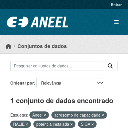
Ir para o conteúdo principal
Entrar
Conjuntos de dados
Ordenar por
1 conjunto de dados encontrado
Etiquetas:
Aneel
acrescimo de capacidade
RALIE
potência instalada
SIGA