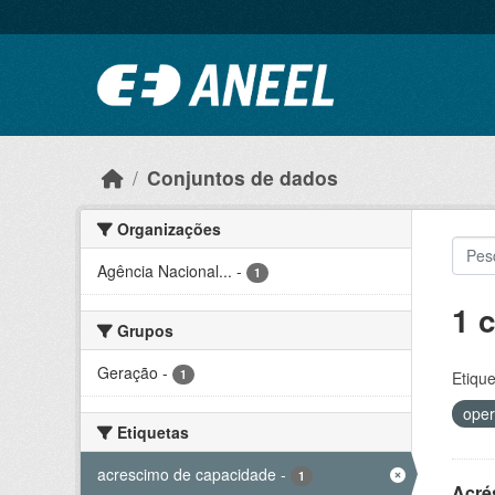
Ir para o conteúdo principal
Conjuntos de dados
Organizações
Agência Nacional...
-
1
1 
Grupos
Geração
-
1
Etique
oper
Etiquetas
acrescimo de capacidade
-
1
Acré