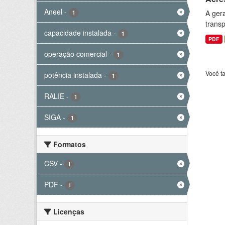
Aneel
-
A gera
1
transp
capacidade instalada
-
1
PDF
operação comercial
-
1
Você t
potência instalada
-
1
RALIE
-
1
SIGA
-
1
Formatos
CSV
-
1
PDF
-
1
Licenças