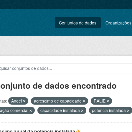
Conjuntos de dados
Organizações
conjunto de dados encontrado
tas:
Aneel
acrescimo de capacidade
RALIE
ação comercial
capacidade instalada
potência instalada
scimo anual da potência instalada