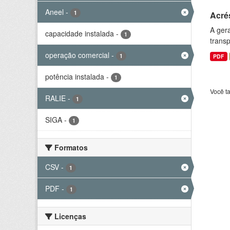
Aneel
-
1
Acré
A gera
capacidade instalada
-
1
transp
operação comercial
-
1
PDF
potência instalada
-
1
Você t
RALIE
-
1
SIGA
-
1
Formatos
CSV
-
1
PDF
-
1
Licenças