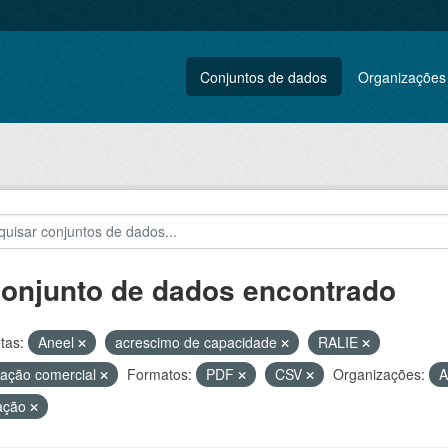
Conjuntos de dados
Organizações
conjunto de dados encontrado
tas:
Aneel
acrescimo de capacidade
RALIE
ação comercial
Formatos:
PDF
CSV
Organizações:
A
ação