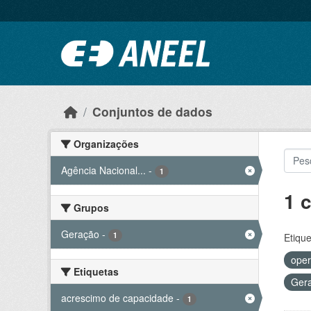
Ir para o conteúdo principal
Conjuntos de dados
Organizações
Agência Nacional...
-
1
1 
Grupos
Geração
-
1
Etique
oper
Etiquetas
Ger
acrescimo de capacidade
-
1