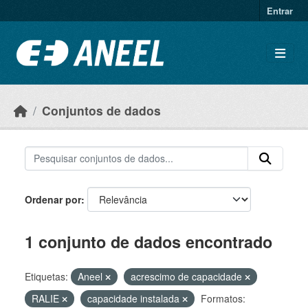
Ir para o conteúdo principal
Entrar
Conjuntos de dados
Ordenar por
1 conjunto de dados encontrado
Etiquetas:
Aneel
acrescimo de capacidade
RALIE
capacidade instalada
Formatos: