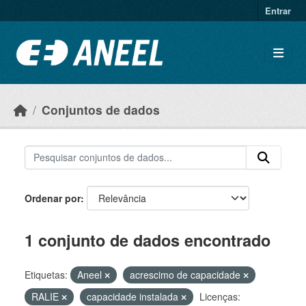
Ir para o conteúdo principal
Entrar
Conjuntos de dados
Ordenar por
1 conjunto de dados encontrado
Etiquetas:
Aneel
acrescimo de capacidade
RALIE
capacidade instalada
Licenças: