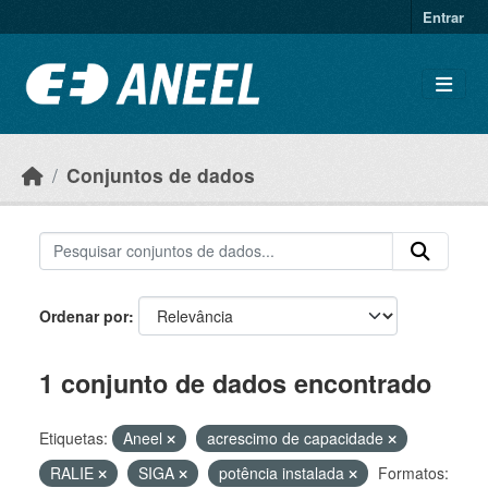
Ir para o conteúdo principal
Entrar
Conjuntos de dados
Ordenar por
1 conjunto de dados encontrado
Etiquetas:
Aneel
acrescimo de capacidade
RALIE
SIGA
potência instalada
Formatos: