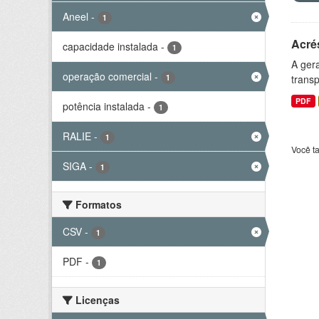
Aneel
-
1
Acré
capacidade instalada
-
1
A gera
operação comercial
-
1
transp
PDF
potência instalada
-
1
RALIE
-
1
Você t
SIGA
-
1
Formatos
CSV
-
1
PDF
-
1
Licenças