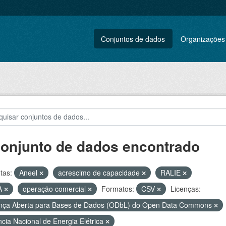
Conjuntos de dados
Organizações
conjunto de dados encontrado
tas:
Aneel
acrescimo de capacidade
RALIE
A
operação comercial
Formatos:
CSV
Licenças:
nça Aberta para Bases de Dados (ODbL) do Open Data Commons
cia Nacional de Energia Elétrica