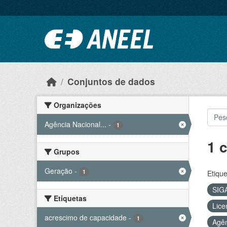
Ir para o conteúdo principal
Conjuntos de dados
Organizações
Agência Nacional...
-
1
1 
Grupos
Geração
-
1
Etique
SIG
Etiquetas
Lice
acrescimo de capacidade
-
1
Agên