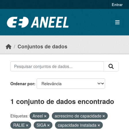
Ir para o conteúdo principal
Entrar
Conjuntos de dados
Ordenar por
1 conjunto de dados encontrado
Etiquetas:
Aneel
acrescimo de capacidade
RALIE
SIGA
capacidade instalada