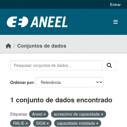
Ir para o conteúdo principal
Entrar
Conjuntos de dados
Ordenar por
1 conjunto de dados encontrado
Etiquetas:
Aneel
acrescimo de capacidade
RALIE
SIGA
capacidade instalada