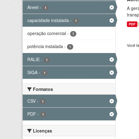
Aneel
-
A gera
1
transp
capacidade instalada
-
1
PDF
operação comercial
-
1
Você t
potência instalada
-
1
RALIE
-
1
SIGA
-
1
Formatos
CSV
-
1
PDF
-
1
Licenças