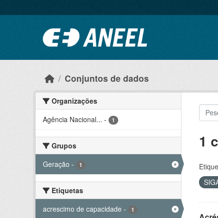
Ir para o conteúdo principal
Conjuntos de dados
Organizações
Agência Nacional...
-
1
1 
Grupos
Geração
-
1
Etique
SIG
Etiquetas
acrescimo de capacidade
-
1
Acré