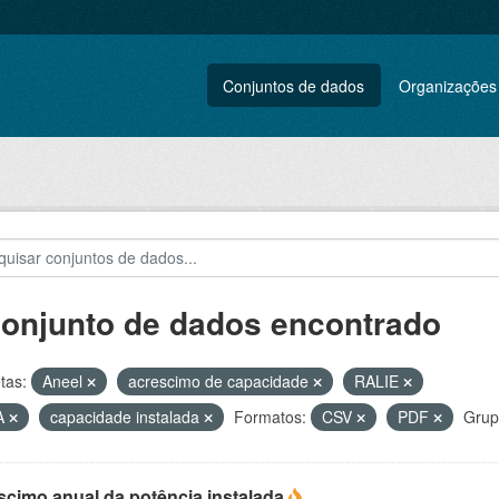
Conjuntos de dados
Organizações
conjunto de dados encontrado
tas:
Aneel
acrescimo de capacidade
RALIE
A
capacidade instalada
Formatos:
CSV
PDF
Grup
scimo anual da potência instalada