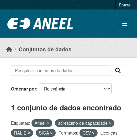
Ir para o conteúdo principal
Entrar
Conjuntos de dados
Ordenar por
1 conjunto de dados encontrado
Etiquetas:
Aneel
acrescimo de capacidade
RALIE
SIGA
Formatos:
CSV
Licenças: