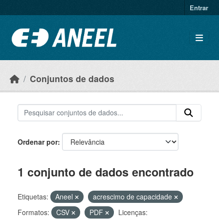
Ir para o conteúdo principal
Entrar
Conjuntos de dados
Ordenar por
1 conjunto de dados encontrado
Etiquetas:
Aneel
acrescimo de capacidade
Formatos:
CSV
PDF
Licenças: