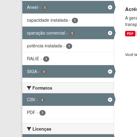
Aneel
-
1
Acré
A gera
capacidade instalada
-
1
transp
operação comercial
-
1
PDF
potência instalada
-
1
Você t
RALIE
-
1
SIGA
-
1
Formatos
CSV
-
1
PDF
-
1
Licenças