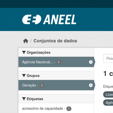
Ir para o conteúdo principal
Conjuntos de dados
Organizações
Agência Nacional...
-
1
1 
Grupos
Geração
-
1
Etique
Lice
Etiquetas
Agên
acrescimo de capacidade
-
1