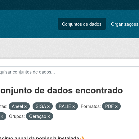
Conjuntos de dados
Organizações
conjunto de dados encontrado
tas:
Aneel
SIGA
RALIE
Formatos:
PDF
V
Grupos:
Geração
scimo anual da potência instalada