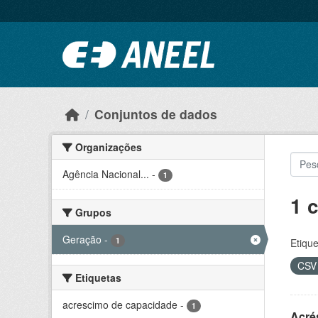
Ir para o conteúdo principal
Conjuntos de dados
Organizações
Agência Nacional...
-
1
1 
Grupos
Geração
-
1
Etique
CS
Etiquetas
acrescimo de capacidade
-
1
Acré