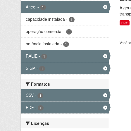
Aneel
-
A gera
1
transp
capacidade instalada
-
1
PDF
operação comercial
-
1
Você t
potência instalada
-
1
RALIE
-
1
SIGA
-
1
Formatos
CSV
-
1
PDF
-
1
Licenças