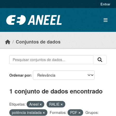
Ir para o conteúdo principal
Entrar
Conjuntos de dados
Ordenar por
1 conjunto de dados encontrado
Etiquetas:
Aneel
RALIE
potência instalada
Formatos:
PDF
Grupos: