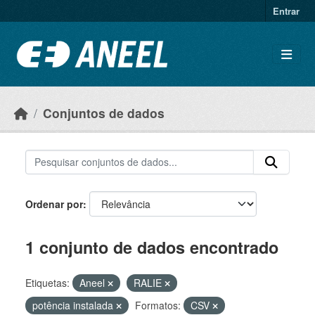
Ir para o conteúdo principal
Entrar
Conjuntos de dados
Ordenar por
1 conjunto de dados encontrado
Etiquetas:
Aneel
RALIE
potência instalada
Formatos:
CSV