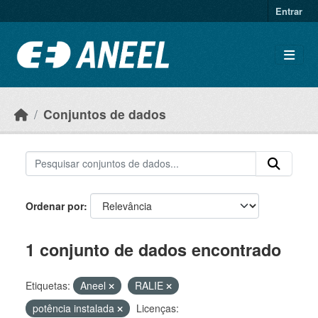
Ir para o conteúdo principal
Entrar
Conjuntos de dados
Ordenar por
1 conjunto de dados encontrado
Etiquetas:
Aneel
RALIE
potência instalada
Licenças: