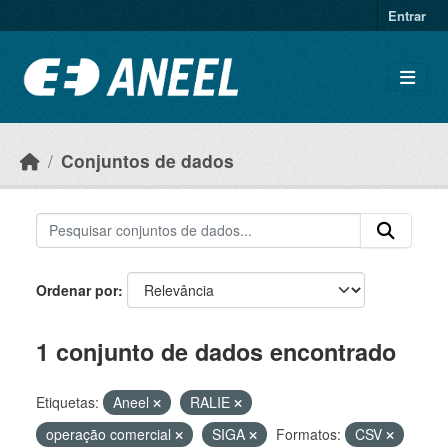
Ir para o conteúdo principal
Entrar
Conjuntos de dados
Ordenar por
1 conjunto de dados encontrado
Etiquetas:
Aneel
RALIE
operação comercial
SIGA
Formatos:
CSV