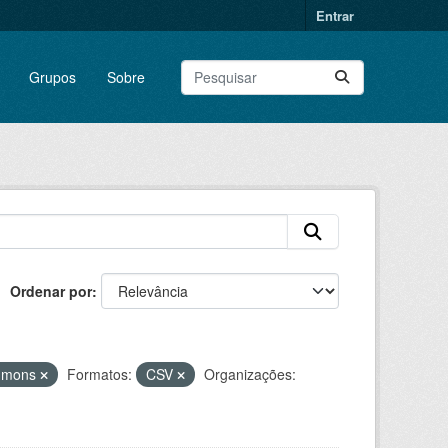
Entrar
Grupos
Sobre
Ordenar por
ommons
Formatos:
CSV
Organizações: