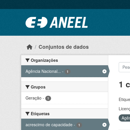
Ir para o conteúdo principal
Conjuntos de dados
Organizações
Agência Nacional...
-
1
1 
Grupos
Geração
-
1
Etique
Licen
Etiquetas
Agên
acrescimo de capacidade
-
1