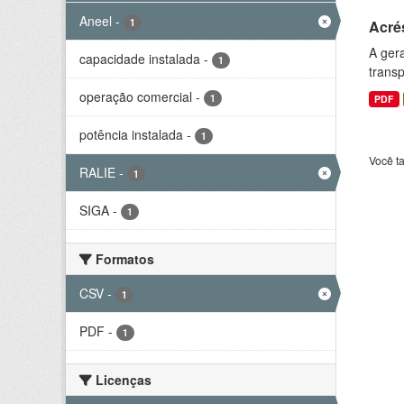
Aneel
-
1
Acré
A gera
capacidade instalada
-
1
transp
operação comercial
-
1
PDF
potência instalada
-
1
Você t
RALIE
-
1
SIGA
-
1
Formatos
CSV
-
1
PDF
-
1
Licenças