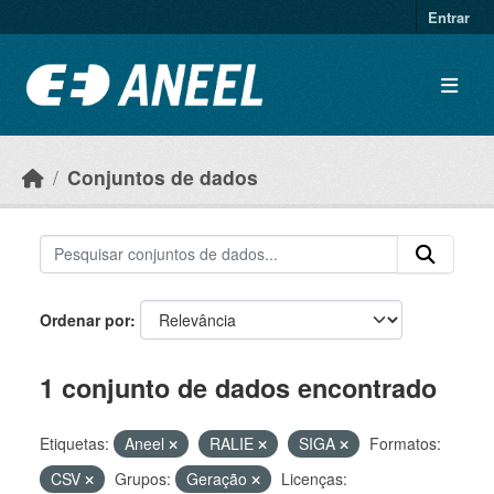
Ir para o conteúdo principal
Entrar
Conjuntos de dados
Ordenar por
1 conjunto de dados encontrado
Etiquetas:
Aneel
RALIE
SIGA
Formatos:
CSV
Grupos:
Geração
Licenças: