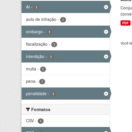
AI
-
Conjun
1
conve
auto de infração
-
1
PDF
embargo
-
1
Você t
fiscalização
-
1
interdição
-
1
multa
-
1
pena
-
1
penalidade
-
1
Formatos
CSV
-
1