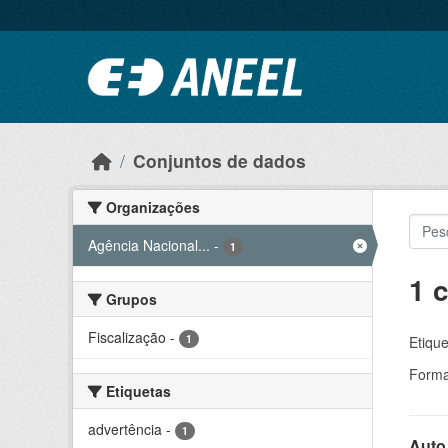
Ir para o conteúdo principal
Conjuntos de dados
Organizações
Agência Nacional...
-
1
1 
Grupos
Fiscalização
-
1
Etique
Forma
Etiquetas
advertência
-
1
Auto