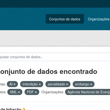
Conjuntos de dados
Organizações
conjunto de dados encontrado
tas:
AI
interdição
penalidade
embargo
tos:
XML
PDF
Organizações:
Agência Nacional de Energi
 de Infração